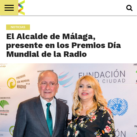
INICIO
DÍA
EL
COMITÉ
RAFAEL
PERSONALIDADES
RADIO Y
ACCIÓN
GALA
CONTACTO
NOTICIAS
AGENDA
EDICIONES
NOTICIAS
MUNDIAL
ORIGEN
ANSON,
PUBLICIDAD
SOCIAL
ACCIÓN
2030
El Alcalde de Málaga,
PRESIDENTE
SOCIAL
DE HONOR
DE
presente en los Premios Día
PREMIOS
RADIO
Mundial de la Radio
TELEVISIÓN