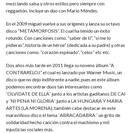
mezclando salsa y otros estilos pero siempre con
reggaetón. Incluye un dúo con Mario Méndes.
En el 2009 miguel vuelve a sus orígenes y lanza su octavo
disco “METAMORFOSIS”. El cual ha tenido un éxito
rotundo. Con canciones como. “saber de ti”, “si me lo
pidieras”, historia de un héroe” (dedicada a su padre) y otras
canciones como. “corazón espinado”, “celos” etc etc.
Dos años más tarde en 2011 llega su noveno álbum “A
CONTRARELOJ” el cual es lanzado por Warner Music, un
disco que no dejo indiferente a nadie, pues en este álbum
podemos encontrar dúos tan interesantes como
¨OLVIDATE DE ELLA¨ junto a los artistas gaditanos DE CAI
y ¨NI PENA NI GLORIA¨ junto a LA HUNGARA Y MARIA
ARTES (LA MORENA), también cabe destacar en este
maravilloso disco el tema ¨ABRACADABRA ¨ un grito de
solidaridad hecho canción contra el machismo y mil
injusticias sociales más.