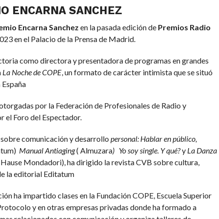
IO ENCARNA SANCHEZ
emio Encarna Sanchez
en la pasada edición de
Premios Radio
023 en el Palacio de la Prensa de Madrid.
ctoria como directora y presentadora de programas en grandes
a
La Noche de COPE
, un formato de carácter intimista que se situó
n España
otorgadas por la Federación de Profesionales de Radio y
 el Foro del Espectador.
os sobre comunicación y desarrollo
personal: Hablar en público,
atum)
Manual Antiaging
( Almuzara
)
Yo soy single. Y qué?
y
La Danza
 Hause Mondadori), ha dirigido la revista CVB sobre cultura,
e la editorial Editatum
ón ha impartido clases en la Fundación COPE, Escuela Superior
 Protocolo y en otras empresas privadas donde ha formado a
mas relacionados con comunicación y organiza talleres de