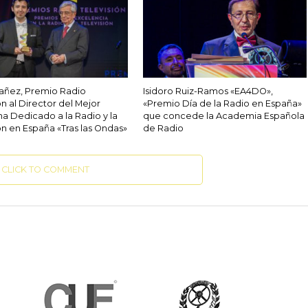
bañez, Premio Radio
Isidoro Ruiz-Ramos «EA4DO»,
ón al Director del Mejor
«Premio Día de la Radio en España»
a Dedicado a la Radio y la
que concede la Academia Española
ón en España «Tras las Ondas»
de Radio
CLICK TO COMMENT