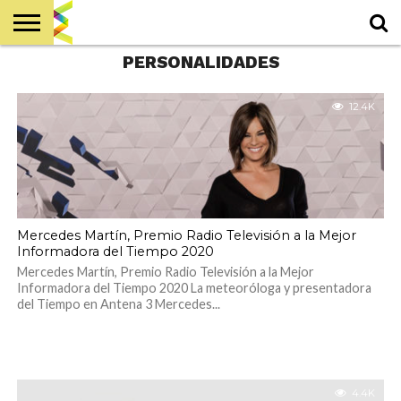
PERSONALIDADES
INICIO
DÍA
EL
COMITÉ
RAFAEL
PERSONALIDADES
RADIO Y
ACCIÓN
GALA
CONTACTO
NOTICIAS
AGENDA
EDICIONES
MUNDIAL
ORIGEN
ANSON,
PUBLICIDAD
SOCIAL
ACCIÓN
2030
PRESIDENTE
SOCIAL
12.4K
DE HONOR
DE
PREMIOS
RADIO
TELEVISIÓN
Mercedes Martín, Premio Radio Televisión a la Mejor
Informadora del Tiempo 2020
Mercedes Martín, Premio Radio Televisión a la Mejor
Informadora del Tiempo 2020 La meteoróloga y presentadora
del Tiempo en Antena 3 Mercedes...
4.4K